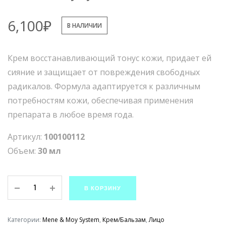
6,100
₽
В НАЛИЧИИ
Крем восстанавливающий тонус кожи, придает ей
сияние и защищает от повреждения свободных
радикалов. Формула адаптируется к различным
потребностям кожи, обеспечивая применения
препарата в любое время года.
Артикул:
100100112
Объем:
30 мл
Антиоксидантный
В КОРЗИНУ
крем
с
витамином
Категории:
Mene & Moy System
,
Крем/Бальзам
,
Лицо