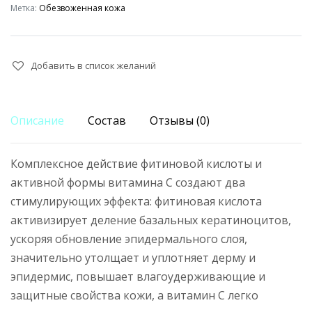
С
Метка:
Обезвоженная кожа
5%
Stand
by
Добавить в список желаний
Cream
Mene
&
Описание
Состав
Отзывы (0)
Moy
System
quantity
Комплексное действие фитиновой кислоты и
активной формы витамина С создают два
стимулирующих эффекта: фитиновая кислота
активизирует деление базальных кератиноцитов,
ускоряя обновление эпидермального слоя,
значительно утолщает и уплотняет дерму и
эпидермис, повышает влагоудерживающие и
защитные свойства кожи, а витамин С легко