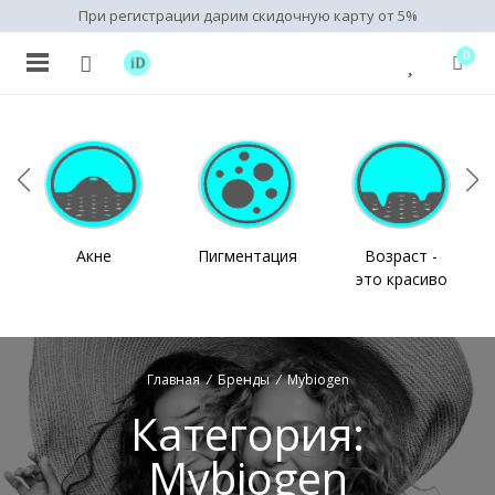
При регистрации дарим скидочную карту от 5%
0
нимальная
ксимальная
на
на
Акне
Пигментация
Возраст -
это красиво
Главная
/
Бренды
/
Mybiogen
Категория:
Mybiogen