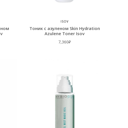
ISOV
еном
Тоник с азуленом Skin Hydration
ov
Azulene Toner Isov
7,360
₽