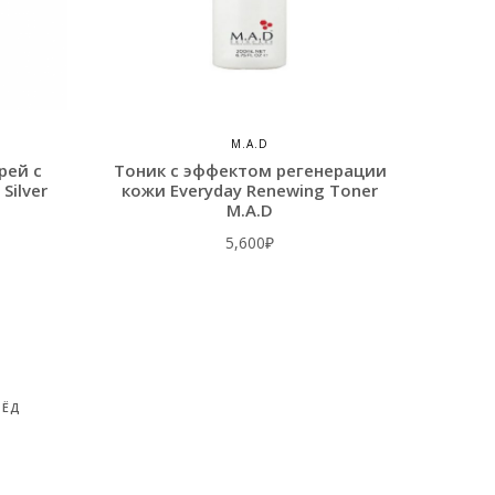
M.A.D
рей с
Тоник с эффектом регенерации
Silver
кожи Everyday Renewing Toner
M.A.D
5,600
₽
РЁД