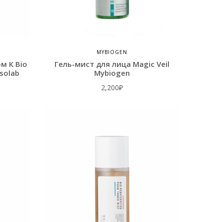
MYBIOGEN
м К Bio
Гель-мист для лица Magic Veil
Usolab
Mybiogen
2,200
₽