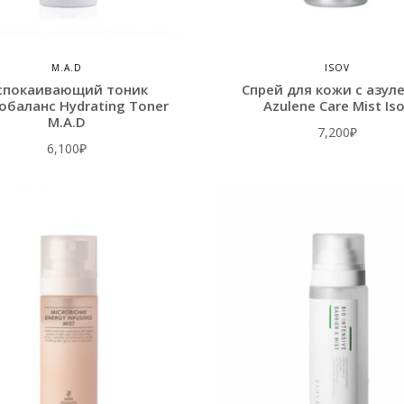
M.A.D
ISOV
спокаивающий тоник
Спрей для кожи с азул
обаланс Hydrating Toner
Azulene Care Mist Is
M.A.D
7,200
₽
6,100
₽