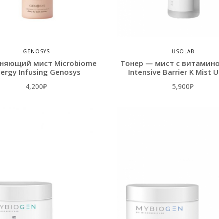
GENOSYS
USOLAB
няющий мист Microbiome
Тонер — мист с витамино
ergy Infusing Genosys
Intensive Barrier K Mist 
4,200
₽
5,900
₽