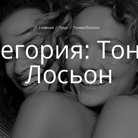
Главная
/
Лицо
/
Тоник/Лосьон
тегория:
Тон
Лосьон