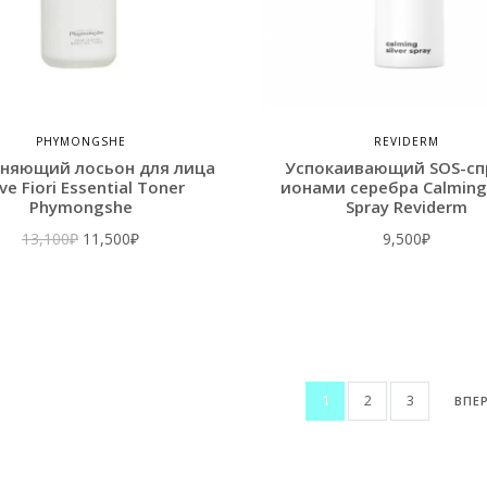
PHYMONGSHE
REVIDERM
няющий лосьон для лица
Успокаивающий SOS-сп
ve Fiori Essential Toner
ионами серебра Calming 
Phymongshe
Spray Reviderm
Первоначальная
Текущая
13,100
₽
11,500
₽
9,500
₽
цена
цена:
составляла
11,500₽.
13,100₽.
1
2
3
ВПЕ