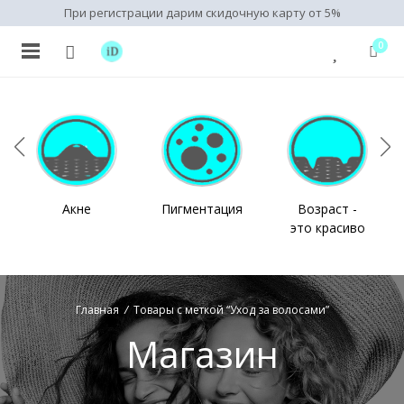
При регистрации дарим скидочную карту от 5%
0
Акне
Пигментация
Возраст -
это красиво
Главная
/
Товары с меткой “Уход за волосами”
Магазин
нимальная
ксимальная
на
на