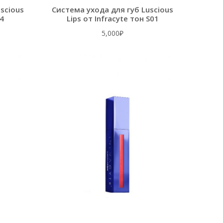
scious
Система ухода для губ Luscious
24
Lips от Infracyte тон S01
5,000
₽