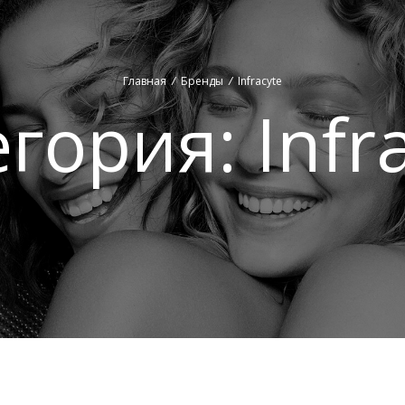
Главная
/
Бренды
/
Infracyte
егория:
Infr