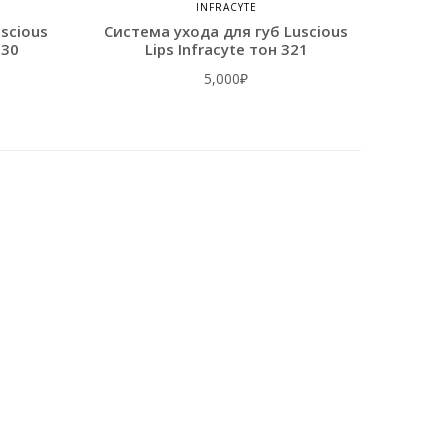
INFRACYTE
scious
Система ухода для губ Luscious
330
Lips Infracyte тон 321
5,000
₽