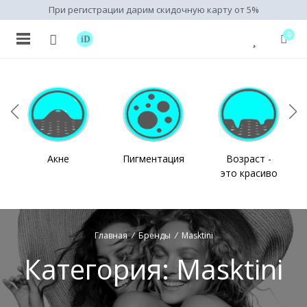
При регистрации дарим скидочную карту от 5%
0
нимальная
ксимальная
на
на
Акне
Пигментация
Возраст -
это красиво
Главная
/
Бренды
/
Masktini
Категория:
Masktini