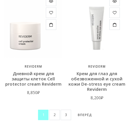
REVIDERM
REVIDERM
Дневной крем для
Крем для глаз для
защиты клеток Сell
обезвоженной и сухой
protector cream Reviderm
кожи De-stress eye cream
Reviderm
8,850
₽
8,200
₽
1
2
3
ВПЕРЁД