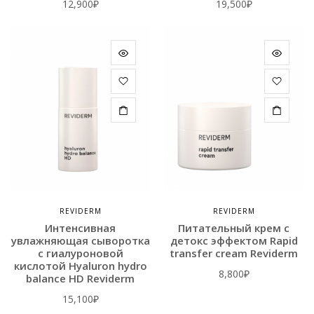
12,900
₽
19,500
₽
REVIDERM
REVIDERM
Интенсивная
Питательный крем с
увлажняющая сыворотка
детокс эффектом Rapid
с гиалуроновой
transfer cream Reviderm
кислотой Hyaluron hydro
8,800
₽
balance HD Reviderm
15,100
₽