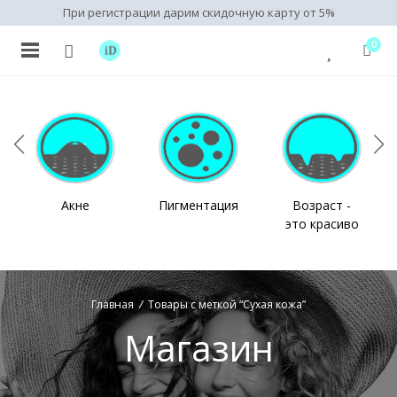
При регистрации дарим скидочную карту от 5%
0
Акне
Пигментация
Возраст -
это красиво
Главная
/
Товары с меткой “Сухая кожа”
Магазин
нимальная
ксимальная
на
на