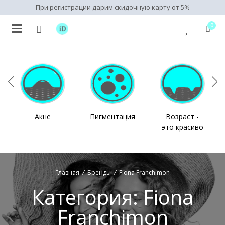
При регистрации дарим скидочную карту от 5%
0
нимальная
ксимальная
на
на
Акне
Пигментация
Возраст -
это красиво
Главная
/
Бренды
/
Fiona Franchimon
Категория:
Fiona
Franchimon