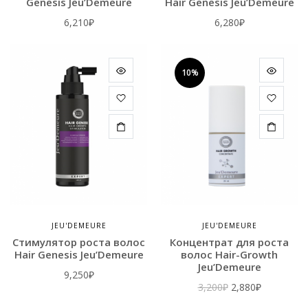
Genesis Jeu’Demeure
Hair Genesis Jeu’Demeure
6,210
₽
6,280
₽
10%
JEU'DEMEURE
JEU'DEMEURE
Стимулятор роста волос
Концентрат для роста
Hair Genesis Jeu’Demeure
волос Hair-Growth
Jeu’Demeure
9,250
₽
Первоначальна
Текущая
3,200
₽
2,880
₽
цена
цена: