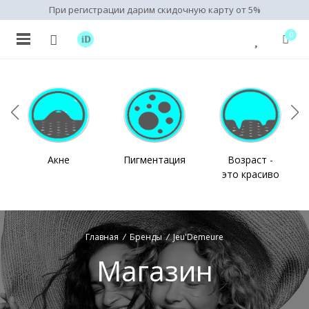
При регистрации дарим скидочную карту от 5%
0
Акне
Пигментация
Возраст -
это красиво
Главная
/
Бренды
/
Jeu'Demeure
Магазин
нимальная
ксимальная
на
на